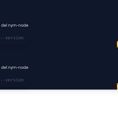
ón del nym-node
--version
ón del nym-node
--version