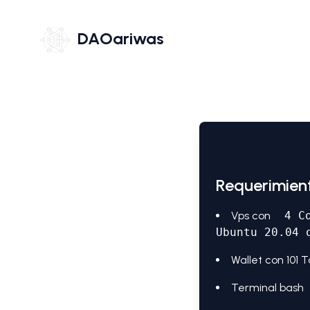
DAOariwas
Requerimien
Vps con
4 C
Ubuntu 20.04 
Wallet con 101 
Terminal bash