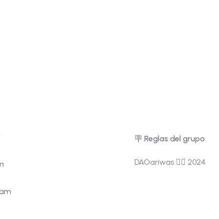
r
🪧 Reglas del grupo
DAOariwas ❤️‍🔥 2024
m
ram